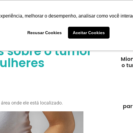
Sobre
Tratamentos
Entrevistas
experiência, melhorar o desempenho, analisar como você intera
Recusar Cookies
Aceitar Cookies
Post
 sobre o tumor
ulheres
Miom
o t
área onde ele está localizado.
par