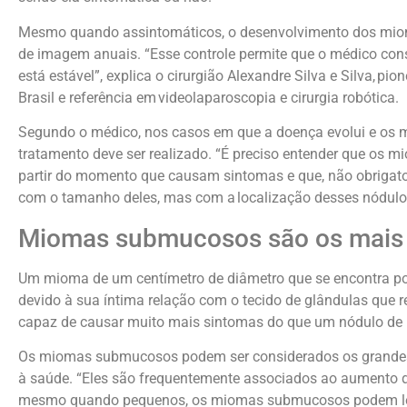
Mesmo quando assintomáticos, o desenvolvimento dos mio
de imagem anuais. “Esse controle permite que o médico cons
está estável”, explica o cirurgião Alexandre Silva e Silva, p
Brasil e referência em videolaparoscopia e cirurgia robótica.
Segundo o médico, nos casos em que a doença evolui e os
tratamento deve ser realizado. “É preciso entender que os m
partir do momento que causam sintomas e que, não obrigato
com o tamanho deles, mas com a localização desses nódulo
Miomas submucosos são os mais
Um mioma de um centímetro de diâmetro que se encontra po
devido à sua íntima relação com o tecido de glândulas que r
capaz de causar muito mais sintomas do que um nódulo de 1
Os miomas submucosos podem ser considerados os grandes 
à saúde. “Eles são frequentemente associados ao aumento d
mesmo quando pequenos, os miomas submucosos podem lev