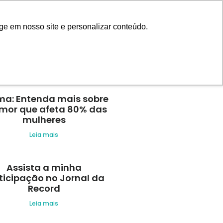
Blog
AGENDE UMA CONSULTA
ge em nosso site e personalizar conteúdo.
s recentes
a: Entenda mais sobre
umor que afeta 80% das
mulheres
Leia mais
Assista a minha
ticipação no Jornal da
Record
Leia mais