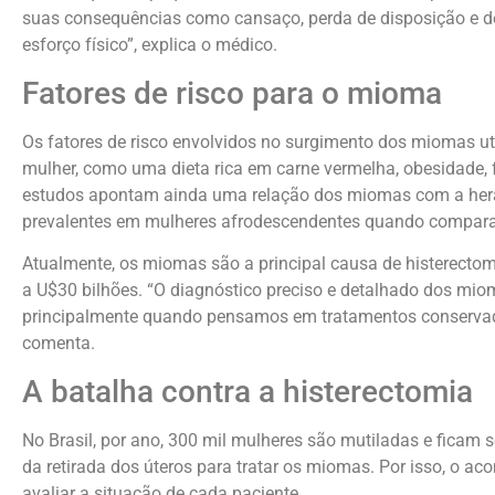
suas consequências como cansaço, perda de disposição e d
esforço físico”, explica o médico.
Fatores de risco para o mioma
Os fatores de risco envolvidos no surgimento dos miomas ute
mulher, como uma dieta rica em carne vermelha, obesidade, f
estudos apontam ainda uma relação dos miomas com a heran
prevalentes em mulheres afrodescendentes quando compar
Atualmente, os miomas são a principal causa de histerecto
a U$30 bilhões. “O diagnóstico preciso e detalhado dos mio
principalmente quando pensamos em tratamentos conservado
comenta.
A batalha contra a histerectomia
No Brasil, por ano, 300 mil mulheres são mutiladas e ficam 
da retirada dos úteros para tratar os miomas. Por isso, o
avaliar a situação de cada paciente.